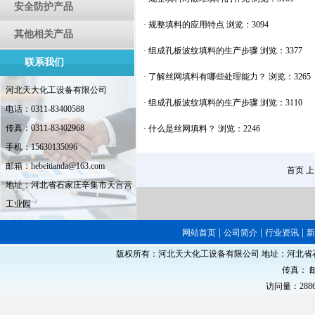
安全防护产品
·
规整填料的应用特点
浏览：3094
其他相关产品
·
组成孔板波纹填料的生产步骤
浏览：3377
联系我们
·
了解丝网填料有哪些处理能力？
浏览：3265
河北天大化工设备有限公司
·
组成孔板波纹填料的生产步骤
浏览：3110
电话：0311-83400588
传真：0311-83402968
·
什么是丝网填料？
浏览：2246
手机：15630135096
邮箱：hebeitianda@163.com
首页 
地址：河北省石家庄辛集市天宫营
工业园
|
|
|
网站首页
公司简介
行业资讯
版权所有：河北天大化工设备有限公司 地址：河北省石家庄
传真： 邮
访问量：288