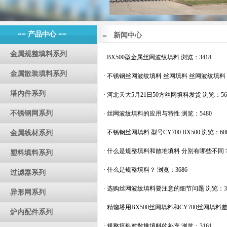
== 产品中心 ==
新闻中心
金属规整填料系列
·
BX500型金属丝网波纹填料
浏览：3418
金属散装填料系列
·
不锈钢丝网波纹填料 丝网填料 丝网波纹填料
塔内件系列
·
河北天大5月21日50方丝网填料发货
浏览：56
不锈钢网系列
·
丝网波纹填料的应用与特性
浏览：5480
·
不锈钢丝网填料 型号CY700 BX500
浏览：68
金属线材系列
·
什么是规整填料和散堆填料 分别有哪些不同
塑料填料系列
·
什么是规整填料？
浏览：3686
过滤器系列
·
选购丝网波纹填料要注意的细节问题
浏览：36
异形网系列
·
精馏塔用BX500丝网填料和CY700丝网填料
炉内配件系列
·
规整填料对散堆填料的补充
浏览：3161